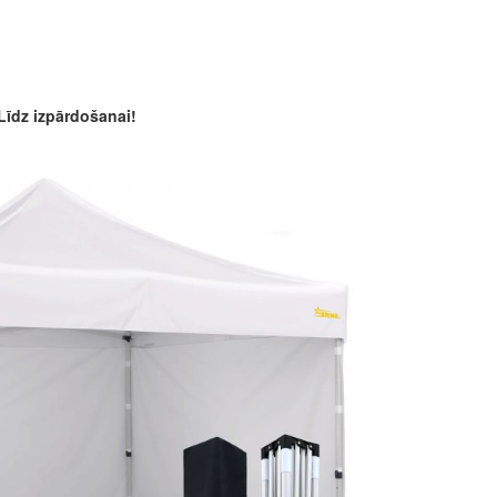
Līdz izpārdošanai!