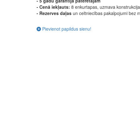
- 5 gadu garantija patērētājam
- Cenā iekļauts:
8 enkurtapas, uzmava konstrukcijai
-
Rezerves daļas
un celtniecības pakalpojumi bez 
Pievienot papildus sienu!