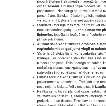
populārākajiem instrumentiem aģentūrām, ka
organizēšanu.
Optimālā telpa piedāvā visu
pasākumam. Neatkarīgi no tā, vai tā ir vieta
personālam. Saliekamā kateringa telts nodroš
vietas, lai viņi justos ērti un netraucētu stipra 
Standard kateringa telts tērauda 3x3m var ka
nepieciešamības gadījumā
trīs sienas var p
līplentēm.
Iespējams iegādāties arī ceturto s
pilnīgu privātumu.
Automātiska konstrukcijas drošības sistēma 
nepieciešamības gadījumā viegli to saloc
Šīs teltis pārsteigs jūs ar
konstrukcijas iztur
izturīga.
Tās nodrošina stabilitāti, kas ir ļoti 
izmaiņu gadījumā. Telts pasargā no saules, liet
nodrošina sienas, kas izgatavotas no
blīva 
pateicoties impregnēšanai, arī
ūdensnecaurla
Pilnībā tērauda konstrukcija
ir pievilcīga, 
pulverkrāsas izmantošanai. Tādējādi tai ir mat
nevainojams izskats. Vēl viens pluss ir
izturī
Neatkarīgi no tā, vai plānojat kāzas, sabiedri
vai mazākus notikumus, Standard kateringa tel
praktiskumu un dizainu. Teltis nav paredzētas 
pārsegšanai, šāda lietošana tieši saīsina aud