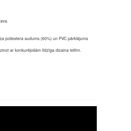
mava.
ieza poliestera audums (60%) un PVC pārklājums
zinot ar konkurējošām līdzīga dizaina teltīm.