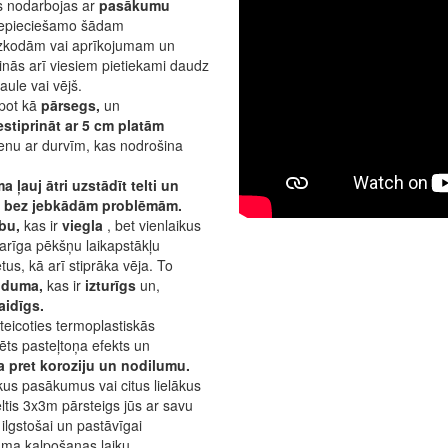
s nodarbojas ar
pasākumu
 nepieciešamo šādam
 uzkodām vai aprīkojumam un
inās arī viesiem pietiekami daudz
saule vai vējš.
lpot kā
pārsegs,
un
iestiprināt ar 5 cm platām
ienu ar durvīm, kas nodrošina
ļauj ātri uzstādīt telti un
īt bez jebkādām problēmām.
ību,
kas ir
viegla
, bet vienlaikus
svarīga pēkšņu laikapstākļu
us, kā arī stiprāka vēja. To
auduma,
kas ir
izturīgs
un,
idīgs.
pateicoties termoplastiskās
ēts pasteļtoņa efekts un
ba pret koroziju un nodilumu.
skus pasākumus vai citus lielākus
tis 3x3m pārsteigs jūs ar savu
ilgstošai un pastāvīgai
uma kalpošanas laiku.