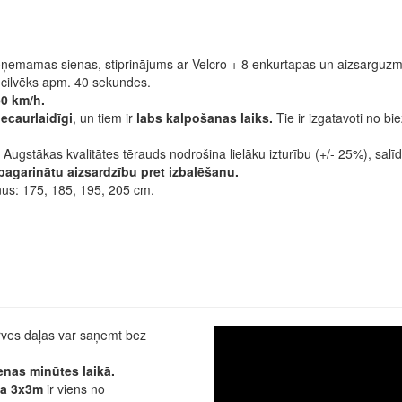
 noņemamas sienas, stiprinājums ar Velcro + 8 enkurtapas un aizsarguz
 cilvēks apm. 40 sekundes.
50 km/h.
caurlaidīgi
, un tiem ir
labs kalpošanas laiks.
Tie ir izgatavoti no b
Augstākas kvalitātes tērauds nodrošina lielāku izturību (+/- 25%), salīd
pagarinātu aizsardzību pret izbalēšanu.
us: 175, 185, 195, 205 cm.
erves daļas var saņemt bez
enas minūtes laikā.
uda 3x3m
ir viens no