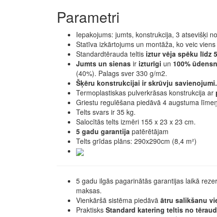
Parametri
Iepakojums: jumts, konstrukcija, 3 atsevišķi
Statīva izkārtojums un montāža, ko veic viens
Standardtērauda teltis
iztur vēja spēku līdz 
Jumts un sienas
ir
izturīgi
un
100% ūdensne
(40%). Palags sver 330 g/m2.
Šķēru konstrukcijai ir skrūvju savienojumi.
Termoplastiskas pulverkrāsas konstrukcija ar
Griestu regulēšana piedāvā 4 augstuma līmeņ
Telts svars ir 35 kg.
Salocītās telts izmēri 155 x 23 x 23 cm.
5 gadu garantija
patērētājam
Telts grīdas plāns: 290x290cm (8,4 m²)
5 gadu ilgās pagarinātās garantijas laikā rez
maksas.
Vienkāršā sistēma piedāvā
ātru salikšanu vi
Praktisks
Standard katering teltis no tēra