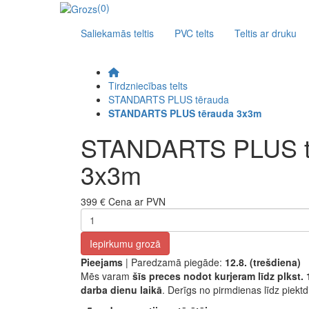
(0)
Saliekamās teltis
PVC telts
Teltis ar druku
Tirdzniecības telts
STANDARTS PLUS tērauda
STANDARTS PLUS tērauda 3x3m
STANDARTS PLUS t
3x3m
399 €
Cena ar PVN
Iepirkumu grozā
Pieejams
| Paredzamā piegāde:
12.8. (trešdiena)
Mēs varam
šīs preces nodot kurjeram līdz plkst. 
darba dienu laikā
. Derīgs no pirmdienas līdz piektd