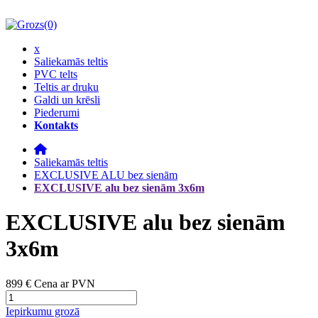
(0)
x
Saliekamās teltis
PVC telts
Teltis ar druku
Galdi un krēsli
Piederumi
Kontakts
Saliekamās teltis
EXCLUSIVE ALU bez sienām
EXCLUSIVE alu bez sienām 3x6m
EXCLUSIVE alu bez sienām
3x6m
899 €
Cena ar PVN
Iepirkumu grozā