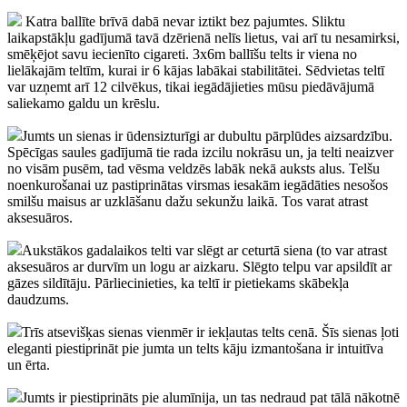
Katra ballīte brīvā dabā nevar iztikt bez pajumtes. Sliktu
laikapstākļu gadījumā tavā dzērienā nelīs lietus, vai arī tu nesamirksi,
smēķējot savu iecienīto cigareti. 3x6m ballīšu telts ir viena no
lielākajām teltīm, kurai ir 6 kājas labākai stabilitātei. Sēdvietas teltī
var uzņemt arī 12 cilvēkus, tikai iegādājieties mūsu piedāvājumā
saliekamo galdu un krēslu.
Jumts un sienas ir ūdensizturīgi ar dubultu pārplūdes aizsardzību.
Spēcīgas saules gadījumā tie rada izcilu nokrāsu un, ja telti neaizver
no visām pusēm, tad vēsma veldzēs labāk nekā auksts alus. Telšu
noenkurošanai uz pastiprinātas virsmas iesakām iegādāties nesošos
smilšu maisus ar uzklāšanu dažu sekunžu laikā. Tos varat atrast
aksesuāros.
Aukstākos gadalaikos telti var slēgt ar ceturtā siena (to var atrast
aksesuāros ar durvīm un logu ar aizkaru. Slēgto telpu var apsildīt ar
gāzes sildītāju. Pārliecinieties, ka teltī ir pietiekams skābekļa
daudzums.
Trīs atsevišķas sienas vienmēr ir iekļautas telts cenā. Šīs sienas ļoti
eleganti piestiprināt pie jumta un telts kāju izmantošana ir intuitīva
un ērta.
Jumts ir piestiprināts pie alumīnija, un tas nedraud pat tālā nākotnē