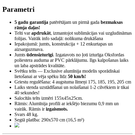
Parametri
5 gadu garantija
patērētājam un pirmā gada
bezmaksas
rāmja daļas!
Telti var
apdrukāt
, izmantojot sublimācijas vai uzgludināmas
folijas. Vairāk info sadaļā: nolikuma drukāšana
Iepakojumā: jumts, konstrukcija + 12 enkurtapas un
aizsarguzmava.
Jumts
ūdensizturīgi
. Izgatavots no ļoti izturīga Oksfordas
poliestera auduma ar PVC pārklājumu. Ilgs kalpošanas laiks
un laba apstrādes kvalitāte.
Svētku telts — Exclusive alumīnija modelis sporādiskai
lietošanai ar vēja spēku līdz
50 km/h!
Griestu regulēšana: 4 augstuma līmeņi 175, 185, 195, 205 cm
Laiks stenda uzstādīšanai un nolaišanai 1-2 cilvēkiem ir tikai
40 sekundes!
Salocītās telts izmēri 155x45x25cm.
Rāmis: Alumīnija profili ar iekšējo biezumu 0,9 mm un
vairāk. Rāmis ir
izgaismots.
Svars 48 kg.
Segtā platība: 290x570 cm (16,5 m²)