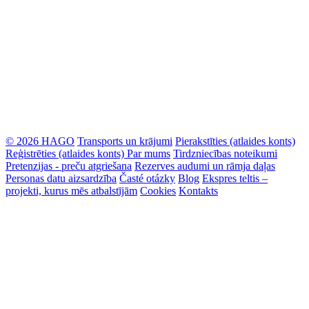
© 2026 HAGO
Transports un krājumi
Pierakstīties (atlaides konts)
Reģistrēties (atlaides konts)
Par mums
Tirdzniecības noteikumi
Pretenzijas - preču atgriešana
Rezerves audumi un rāmja daļas
Personas datu aizsardzība
Časté otázky
Blog
Ekspres teltis –
projekti, kurus mēs atbalstījām
Cookies
Kontakts