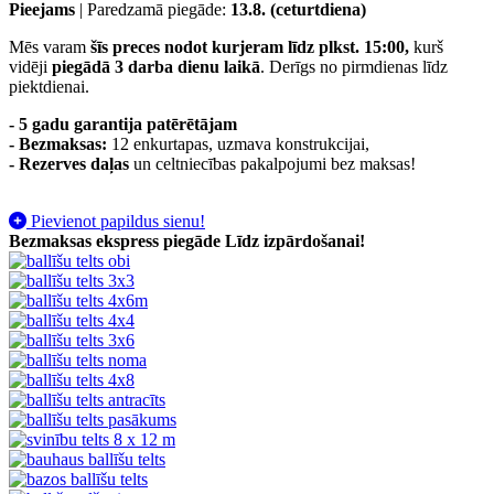
Pieejams
| Paredzamā piegāde:
13.8. (ceturtdiena)
Mēs varam
šīs preces nodot kurjeram līdz plkst. 15:00,
kurš
vidēji
piegādā 3 darba dienu laikā
. Derīgs no pirmdienas līdz
piektdienai.
- 5 gadu garantija patērētājam
- Bezmaksas:
12 enkurtapas, uzmava konstrukcijai,
-
Rezerves daļas
un celtniecības pakalpojumi bez maksas!
Pievienot papildus sienu!
Bezmaksas ekspress piegāde
Līdz izpārdošanai!