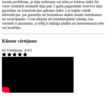
nerada problēmas, ja daļa nolietojas vai izliecas kritiena laikā Jūs
varat vienkārši nomainīt daļu pats 5 gadu pagarinātās rezerves daļu
garantijas un konstrukcijas apkopes laikā. Lai iegūtu vairāk
informācijas. par garantiju un bezmaksas daļām skatiet noteikumus
un nosacījumus. Cenā iekļauti arī noenkurojamie mietiņi, kas
vienmēr ir jāizmanto, jo teltij ir milzīga platība un nenoenkurota telts
var kustēties.
Klientu vērtējums
63 Vērtējums, 4.9/5