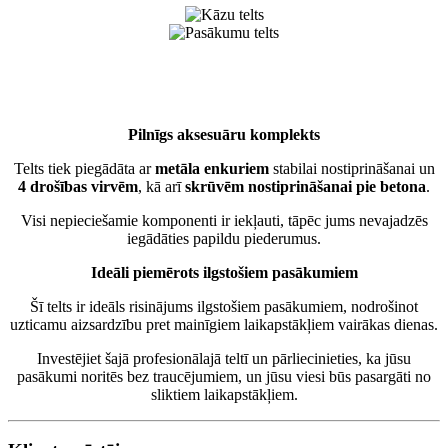
Pilnīgs aksesuāru komplekts
Telts tiek piegādāta ar
metāla enkuriem
stabilai nostiprināšanai un
4 drošības virvēm
, kā arī
skrūvēm nostiprināšanai pie betona
.
Visi nepieciešamie komponenti ir iekļauti, tāpēc jums nevajadzēs
iegādāties papildu piederumus.
Ideāli piemērots ilgstošiem pasākumiem
Šī telts ir ideāls risinājums ilgstošiem pasākumiem, nodrošinot
uzticamu aizsardzību pret mainīgiem laikapstākļiem vairākas dienas.
Investējiet šajā profesionālajā teltī un pārliecinieties, ka jūsu
pasākumi noritēs bez traucējumiem, un jūsu viesi būs pasargāti no
sliktiem laikapstākļiem.