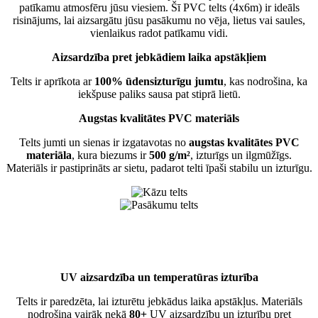
patīkamu atmosfēru jūsu viesiem. Šī PVC telts (4x6m) ir ideāls
risinājums, lai aizsargātu jūsu pasākumu no vēja, lietus vai saules,
vienlaikus radot patīkamu vidi.
Aizsardzība pret jebkādiem laika apstākļiem
Telts ir aprīkota ar
100% ūdensizturīgu jumtu
, kas nodrošina, ka
iekšpuse paliks sausa pat stiprā lietū.
Augstas kvalitātes PVC materiāls
Telts jumti un sienas ir izgatavotas no
augstas kvalitātes PVC
materiāla
, kura biezums ir
500 g/m²
, izturīgs un ilgmūžīgs.
Materiāls ir pastiprināts ar sietu, padarot telti īpaši stabilu un izturīgu.
UV aizsardzība un temperatūras izturība
Telts ir paredzēta, lai izturētu jebkādus laika apstākļus. Materiāls
nodrošina vairāk nekā
80+
UV aizsardzību un izturību pret