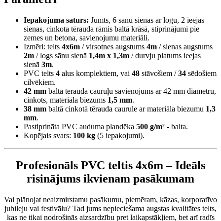
Iepakojuma saturs:
Jumts, 6 sānu sienas ar logu, 2 ieejas
sienas, cinkota tērauda rāmis baltā krāsā, stiprinājumi pie
zemes un betona, savienojumu materiāli.
Izmēri: telts
4x6m
/ virsotnes augstums
4m
/ sienas augstums
2m
/ logs sānu sienā
1,4m x 1,3m
/ durvju platums ieejas
sienā
3m
.
PVC telts
4
alus komplektiem, vai
48
stāvošiem /
34
sēdošiem
cilvēkiem.
42 mm
baltā tērauda cauruļu savienojums ar 42 mm diametru,
cinkots, materiāla biezums
1,5 mm
.
38 mm
baltā cinkotā tērauda caurule ar materiāla biezumu
1,3
mm
.
Pastiprināta PVC auduma plandēka
500 g/m²
- balta.
Kopējais svars:
100 kg
(5 iepakojumi).
Profesionāls PVC teltis 4x6m – Ideāls
risinājums ikvienam pasākumam
Vai plānojat neaizmirstamu pasākumu, piemēram, kāzas, korporatīvo
jubileju vai festivālu? Tad jums nepieciešama augstas kvalitātes telts,
kas ne tikai nodrošinās aizsardzību pret laikapstākļiem, bet arī radīs