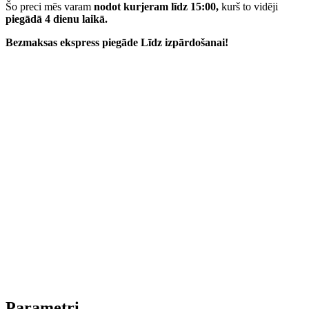
Šo preci mēs varam
nodot kurjeram līdz 15:00,
kurš to vidēji
piegādā 4 dienu laikā.
Bezmaksas ekspress piegāde
Līdz izpārdošanai!
Parametri