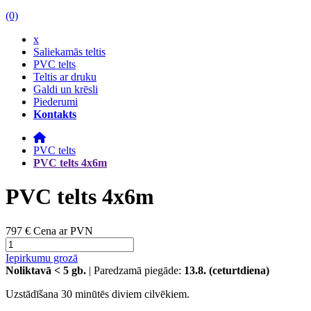
(0)
x
Saliekamās teltis
PVC telts
Teltis ar druku
Galdi un krēsli
Piederumi
Kontakts
PVC telts
PVC telts 4x6m
PVC telts 4x6m
797 €
Cena ar PVN
Iepirkumu grozā
Noliktavā
< 5
gb.
| Paredzamā piegāde:
13.8. (ceturtdiena)
Uzstādīšana 30 minūtēs diviem cilvēkiem.