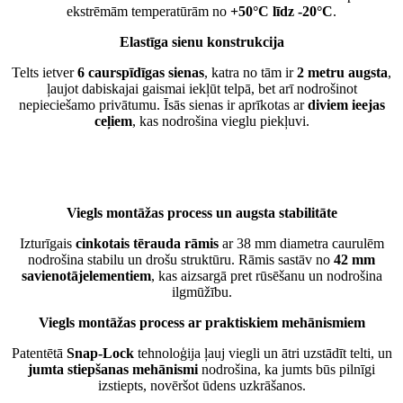
ekstrēmām temperatūrām no
+50°C līdz -20°C
.
Elastīga sienu konstrukcija
Telts ietver
6 caurspīdīgas sienas
, katra no tām ir
2 metru augsta
,
ļaujot dabiskajai gaismai iekļūt telpā, bet arī nodrošinot
nepieciešamo privātumu. Īsās sienas ir aprīkotas ar
diviem ieejas
ceļiem
, kas nodrošina vieglu piekļuvi.
Viegls montāžas process un augsta stabilitāte
Izturīgais
cinkotais tērauda rāmis
ar 38 mm diametra caurulēm
nodrošina stabilu un drošu struktūru. Rāmis sastāv no
42 mm
savienotājelementiem
, kas aizsargā pret rūsēšanu un nodrošina
ilgmūžību.
Viegls montāžas process ar praktiskiem mehānismiem
Patentētā
Snap-Lock
tehnoloģija ļauj viegli un ātri uzstādīt telti, un
jumta stiepšanas mehānismi
nodrošina, ka jumts būs pilnīgi
izstiepts, novēršot ūdens uzkrāšanos.