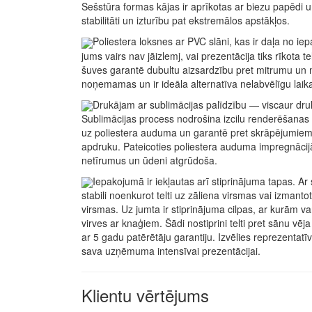
Sešstūra formas kājas ir aprīkotas ar biezu papēdi u
stabilitāti un izturību pat ekstremālos apstākļos.
Poliestera loksnes ar PVC slāni, kas ir daļa no ie
jums vairs nav jāizlemj, vai prezentācija tiks rīkota 
šuves garantē dubultu aizsardzību pret mitrumu un n
noņemamas un ir ideāla alternatīva nelabvēlīgu laik
Drukājam ar sublimācijas palīdzību — viscaur dru
Sublimācijas process nodrošina izcilu renderēšanas ef
uz poliestera auduma un garantē pret skrāpējumiem
apdruku. Pateicoties poliestera auduma impregnācijām
netīrumus un ūdeni atgrūdoša.
Iepakojumā ir iekļautas arī stiprinājuma tapas. Ar
stabili noenkurot telti uz zāliena virsmas vai izmant
virsmas. Uz jumta ir stiprinājuma cilpas, ar kurām var 
virves ar knaģiem. Šādi nostiprini telti pret sānu vē
ar 5 gadu patērētāju garantiju. Izvēlies reprezentatī
sava uzņēmuma intensīvai prezentācijai.
Klientu vērtējums