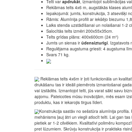
Telti var
apdrukāt
, izmantojot sublimācijas va
Reklāmas telts 4x6 m, augstākās klases alumīn
Iepakojumā: jumts, konstrukcija, 3 atsevišķi
Rāmis: Alumīnija profili ar iekšējo biezumu 1
Laiks stenda uzstādīšanai un nolaišanai 1-2 ci
Salocītās telts izmēri 200x55x35cm.
Telts grīdas plāns: 400x600cm (24 m²)
Jumts un sienas ir
ūdensizturīgi
. Izgatavots 
Regulējama augstuma griesti: 4 augstuma līm
Svars 71 kg.
Reklāmas telts 4x6m ir ļoti funkcionāla un kvalita
drukāšanu tas ir ideāli piemērots izmantošanai gad
vai izstādēs. Izmantojot telti, jūs varat sākt savu bi
apjomu. Pateicoties mūsu inovācijām, mēs esam izst
produktu, kas ir iekarojis tirgus līderi.
Konstrukcija sastāv no sešstūra alumīnija profila
mehānisms ļauj ātri un viegli atlocīt telti. Lai gan tas ir
pietiek ar 1-2 cilvēkiem. Kvalitatīvi polimēru kompozī
pret lūzumiem. Skrūvju konstrukcija ir praktisks risin