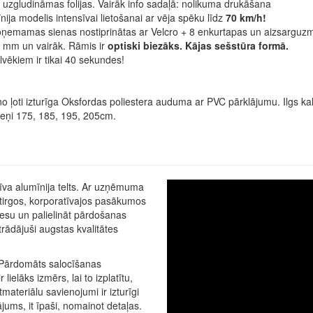
i uzgludināmas folijas. Vairāk info sadaļā: nolikuma drukāšana
ija modelis intensīvai lietošanai ar vēja spēku līdz
70 km/h!
 noņemamas sienas nostiprinātas ar Velcro + 8 enkurtapas un aizsarguz
,8 mm un vairāk. Rāmis ir
optiski biezāks. Kājas sešstūra formā.
lvēkiem ir tikai 40 sekundes!
no ļoti izturīga Oksfordas poliestera auduma ar PVC pārklājumu. Ilgs kal
eņi 175, 185, 195, 205cm.
tīva alumīnija telts. Ar uzņēmuma
atirgos, korporatīvajos pasākumos
znesu un palielināt pārdošanas
rādājuši augstas kvalitātes
. Pārdomāts salocīšanas
 lielāks izmērs, lai to izplatītu,
tmateriālu savienojumi ir izturīgi
ājums, it īpaši, nomainot detaļas.