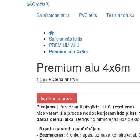
(0)
Saliekamās teltis
PVC telts
Teltis ar druku
Saliekamās teltis
PREMIUM ALU
Premium alu 4x6m
Premium alu 4x6m
1 397 €
Cena ar PVN
Iepirkumu grozā
Pieejams
| Paredzamā piegāde:
11.8. (otrdiena)
Mēs varam
šīs preces nodot kurjeram līdz plkst. 
darba dienu laikā
. Derīgs no pirmdienas līdz piektd
- 5 gadu garantija patērētājam
- Bezmaksas:
8 enkurtapas, uzmava konstrukcijai, 3