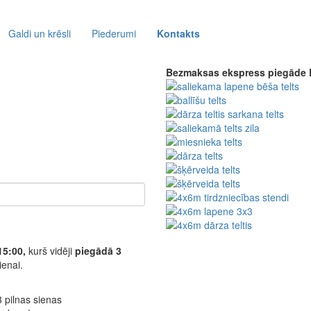
Galdi un krēsli
Piederumi
Kontakts
Bezmaksas ekspress piegāde
15:00,
kurš vidēji
piegādā 3
ienai.
 pilnas sienas