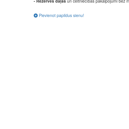
-
Rezerves daļas
un celtniecības pakalpojumi bez 
Pievienot papildus sienu!