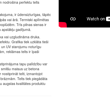
n nodrošina perfektu telts
pakojuma, ir ūdensizturīgas, tāpēc
telpās vai ārā. Termiski aplīmētas
oplūdēm. Trīs pilnas sienas ir
a apstākļu gadījumā.
ka vai uzgludināma druka.
ektu. Grafika tiek uzklāta tieši
 un UV starojumu noturīgu
, reklāmas telts ir īpaši
 stiprinājuma tapu palīdzību var
ot smilšu maisus uz betona
nostiprināt telti, izmantojot
ja brāzmām. Telts tiek piegādāta
vu augstas kvalitātes produktu