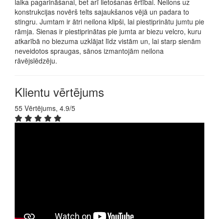
laika pagarināšanai, bet arī lietošanas ērtībai. Neilons uz
konstrukcijas novērš telts sajaukšanos vējā un padara to
stingru. Jumtam ir ātri neilona klipši, lai piestiprinātu jumtu pie
rāmja. Sienas ir piestiprinātas pie jumta ar biezu velcro, kuru
atkarībā no biezuma uzklājat līdz vistām un, lai starp sienām
neveidotos spraugas, sānos izmantojām neilona
rāvējslēdzēju.
Klientu vērtējums
55 Vērtējums, 4.9/5