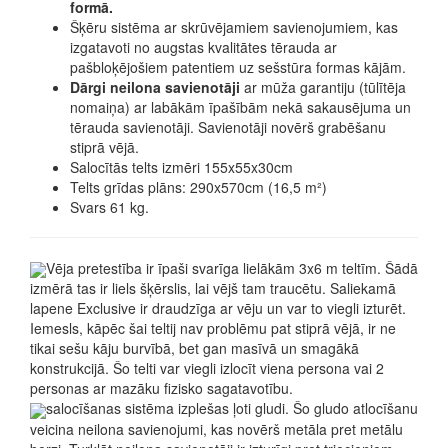
formā.
Šķēru sistēma ar skrūvējamiem savienojumiem, kas
izgatavoti no augstas kvalitātes tērauda ar
pašbloķējošiem patentiem uz sešstūra formas kājām.
Dārgi neilona savienotāji
ar mūža garantiju (tūlītēja
nomaiņa) ar labākām īpašībām nekā sakausējuma un
tērauda savienotāji. Savienotāji novērš grabēšanu
stiprā vējā.
Salocītās telts izmēri 155x55x30cm
Telts grīdas plāns: 290x570cm (16,5 m²)
Svars 61 kg.
Vēja pretestība ir īpaši svarīga lielākām 3x6 m teltīm. Šādā
izmērā tas ir liels šķērslis, lai vējš tam traucētu. Saliekamā
lapene Exclusive ir draudzīga ar vēju un var to viegli izturēt.
Iemesls, kāpēc šai teltij nav problēmu pat stiprā vējā, ir ne
tikai sešu kāju burvībā, bet gan masīvā un smagākā
konstrukcijā. Šo telti var viegli izlocīt viena persona vai 2
personas ar mazāku fizisko sagatavotību.
salocīšanas sistēma izplešas ļoti gludi. Šo gludo atlocīšanu
veicina neilona savienojumi, kas novērš metāla pret metālu