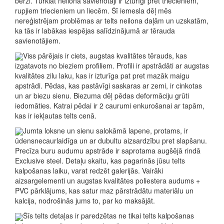
berzi. Turklāt neilona savienotāji ir izturīgi pret triecieniem,
rupjiem triecieniem un liecēm. Šī iemesla dēļ mēs
nereģistrējam problēmas ar telts neilona daļām un uzskatām,
ka tās ir labākas iespējas salīdzinājumā ar tērauda
savienotājiem.
Viss pārējais ir ciets, augstas kvalitātes tērauds, kas
izgatavots no bieziem profiliem. Profili ir apstrādāti ar augstas
kvalitātes zilu laku, kas ir izturīga pat pret mazāk maigu
apstrādi. Pēdas, kas pastāvīgi saskaras ar zemi, ir cinkotas
un ar biezu sienu. Biezuma dēļ pēdas deformāciju grūti
iedomāties. Katrai pēdai ir 2 caurumi enkurošanai ar tapām,
kas ir iekļautas telts cenā.
Jumta loksne un sienu salokāmā lapene, protams, ir
ūdensnecaurlaidīga un ar dubultu aizsardzību pret slapšanu.
Precīza buru audumu apstrāde ir saprotama augšējā rindā
Exclusive steel. Detaļu skaitu, kas pagarinās jūsu telts
kalpošanas laiku, varat redzēt galerijās. Vairāki
aizsargelementi un augstas kvalitātes poliestera audums +
PVC pārklājums, kas satur maz pārstrādātu materiālu un
kalcija, nodrošinās jums to, par ko maksājāt.
Šīs telts detaļas ir paredzētas ne tikai telts kalpošanas