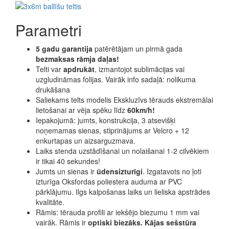
Parametri
5 gadu garantija
patērētājam un pirmā gada
bezmaksas rāmja daļas!
Telti var
apdrukāt
, izmantojot sublimācijas vai
uzgludināmas folijas. Vairāk info sadaļā: nolikuma
drukāšana
Saliekams telts modelis Ekskluzīvs tērauds ekstremālai
lietošanai ar vēja spēku līdz
60km/h!
Iepakojumā: jumts, konstrukcija, 3 atsevišķi
noņemamas sienas, stiprinājums ar Velcro + 12
enkurtapas un aizsarguzmava.
Laiks stenda uzstādīšanai un nolaišanai 1-2 cilvēkiem
ir tikai 40 sekundes!
Jumts un sienas ir
ūdensizturīgi
. Izgatavots no ļoti
izturīga Oksfordas poliestera auduma ar PVC
pārklājumu. Ilgs kalpošanas laiks un lieliska apstrādes
kvalitāte.
Rāmis: tērauda profili ar iekšējo biezumu 1 mm vai
vairāk. Rāmis ir
optiski biezāks. Kājas sešstūra