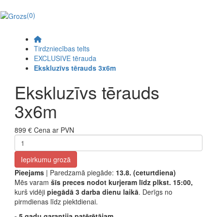
(0)
Tirdzniecības telts
EXCLUSIVE tērauda
Ekskluzīvs tērauds 3x6m
Ekskluzīvs tērauds
3x6m
899 €
Cena ar PVN
Iepirkumu grozā
Pieejams
| Paredzamā piegāde:
13.8. (ceturtdiena)
Mēs varam
šīs preces nodot kurjeram līdz plkst. 15:00,
kurš vidēji
piegādā 3 darba dienu laikā
. Derīgs no
pirmdienas līdz piektdienai.
- 5 gadu garantija patērētājam