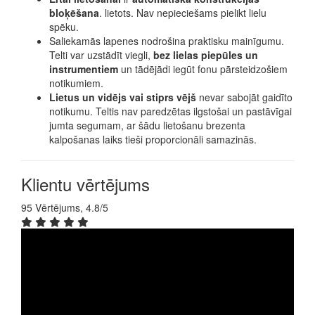
bloķēšana
. lietots. Nav nepieciešams pielikt lielu
spēku.
Saliekamās lapenes nodrošina praktisku mainīgumu.
Telti var uzstādīt viegli,
bez lielas piepūles un
instrumentiem
un tādējādi iegūt fonu pārsteidzošiem
notikumiem.
Lietus un vidējs vai stiprs vējš
nevar sabojāt gaidīto
notikumu. Teltis nav paredzētas ilgstošai un pastāvīgai
jumta segumam, ar šādu lietošanu brezenta
kalpošanas laiks tieši proporcionāli samazinās.
Klientu vērtējums
95 Vērtējums, 4.8/5