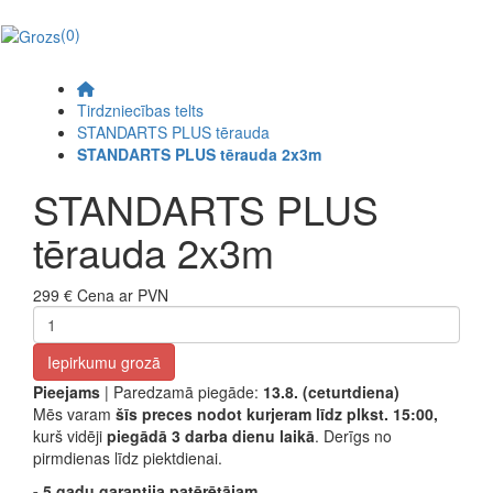
(0)
Tirdzniecības telts
STANDARTS PLUS tērauda
STANDARTS PLUS tērauda 2x3m
STANDARTS PLUS
tērauda 2x3m
299 €
Cena ar PVN
Iepirkumu grozā
Pieejams
| Paredzamā piegāde:
13.8. (ceturtdiena)
Mēs varam
šīs preces nodot kurjeram līdz plkst. 15:00,
kurš vidēji
piegādā 3 darba dienu laikā
. Derīgs no
pirmdienas līdz piektdienai.
- 5 gadu garantija patērētājam