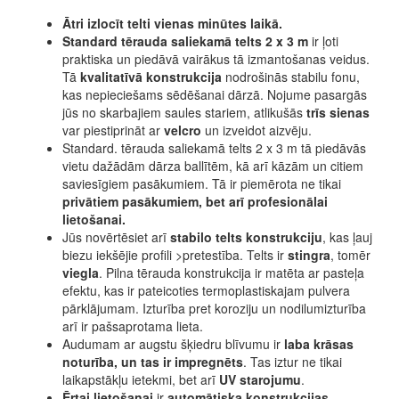
Ātri izlocīt telti vienas minūtes laikā.
Standard tērauda saliekamā telts 2 x 3 m
ir ļoti
praktiska un piedāvā vairākus tā izmantošanas veidus.
Tā
kvalitatīvā konstrukcija
nodrošinās stabilu fonu,
kas nepieciešams sēdēšanai dārzā. Nojume pasargās
jūs no skarbajiem saules stariem, atlikušās
trīs sienas
var piestiprināt ar
velcro
un izveidot aizvēju.
Standard. tērauda saliekamā telts 2 x 3 m tā piedāvās
vietu dažādām dārza ballītēm, kā arī kāzām un citiem
saviesīgiem pasākumiem. Tā ir piemērota ne tikai
privātiem pasākumiem, bet arī profesionālai
lietošanai.
Jūs novērtēsiet arī
stabilo telts konstrukciju
, kas ļauj
biezu iekšējie profili >pretestība. Telts ir
stingra
, tomēr
viegla
. Pilna tērauda konstrukcija ir matēta ar pasteļa
efektu, kas ir pateicoties termoplastiskajam pulvera
pārklājumam. Izturība pret koroziju un nodilumizturība
arī ir pašsaprotama lieta.
Audumam ar augstu šķiedru blīvumu ir
laba krāsas
noturība, un tas ir impregnēts
. Tas iztur ne tikai
laikapstākļu ietekmi, bet arī
UV starojumu
.
Ērtai lietošanai
ir
automātiska konstrukcijas