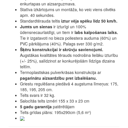
enkurtapas un aizsarguzmava.
Statīva izkārtojums un montāža, ko veic viens cilvēks
apm. 40 sekundes.
Standardtērauda teltis
iztur vēja spēku līdz 50 km/h.
Jumts un sienas
ir izturīgi un 100%
ūdensnecaurlaidīgi, un tiem ir
labs kalpošanas laiks.
Tie ir izgatavoti no bieza poliestera auduma (60%) un
PVC pārklājuma (40%). Palags sver 330 g/m2.
Šķēru konstrukcijai ir skrūvju savienojumi.
Augstākas kvalitātes tērauds nodrošina lielāku izturību
(+/- 25%), salīdzinot ar konkurējošām līdzīga dizaina
teltīm.
Termoplastiskas pulverkrāsas konstrukcija ar
pagarinātu aizsardzību pret izbalēšanu.
Griestu regulēšana piedāvā 4 augstuma līmeņus: 175,
185, 195, 205 cm.
Telts svars ir 32 kg.
Salocītās telts izmēri 155 x 33 x 23 cm
5 gadu garantija
patērētājam
Telts grīdas plāns: 195x290cm (5,6 m²)